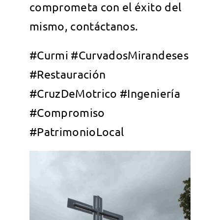
comprometa con el éxito del
mismo, contáctanos.
#Curmi #CurvadosMirandeses
#Restauración
#CruzDeMotrico #Ingeniería
#Compromiso
#PatrimonioLocal