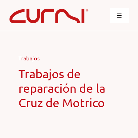
Saltar
al
Toggle
contenido
Navigatio
Curmi
Trabajos
Nosotros
Trabajos de
Servicios
reparación de la
Cruz de Motrico
Trabajos
Contactar