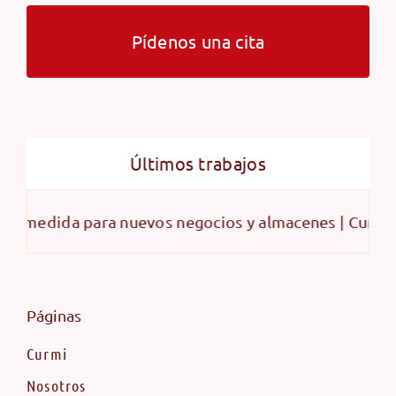
Pídenos una cita
Últimos trabajos
a nuevos negocios y almacenes | Curmi
Peldaños
Páginas
Curmi
Nosotros